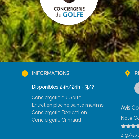
watch_later
location_on
INFORMATIONS
R
Disponibles 24h/24h - 7j/7
Conciergerie du Golfe
Entretien piscine sainte maxime
Avis Co
Conciergerie Beauvallon
Note Go
Conciergerie Grimaud
4.9
/5 s