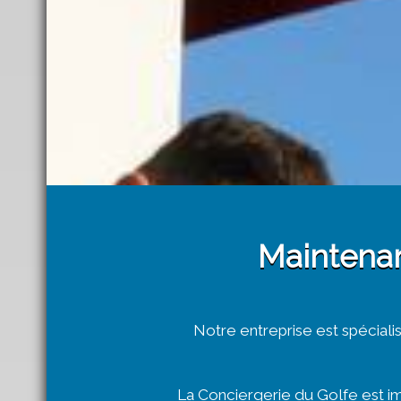
Maintenan
Notre entreprise est spécialis
La Conciergerie du Golfe est im