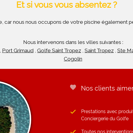
Et si vous vous absentez ?
ille, car nous nous occupons de votre piscine également p
Nous intervenons dans les villes suivantes :
,
Port Grimaud
,
Golfe Saint Tropez
,
Saint Tropez
,
Ste M
Cogolin
favorite
Nos clients aimen
done
Prestations avec produi
Conciergerie du Golfe
done
Toutes nos intervention