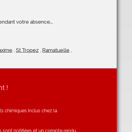
endant votre absence...
axime
,
St Tropez
,
Ramatuelle
,
t !
ts chimiques inclus chez la
s sont notifiées et un compte rendu