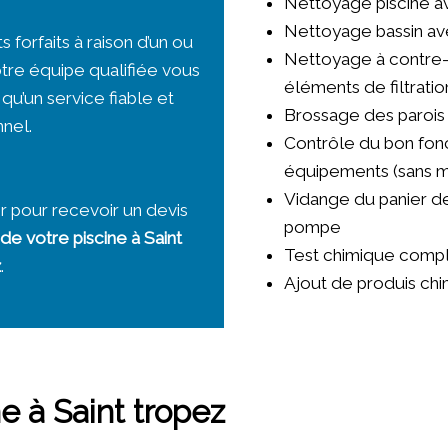
Nettoyage piscine av
Nettoyage bassin ave
forfaits à raison d’un ou
Nettoyage à contre-
tre équipe qualifiée vous
éléments de filtratio
 qu’un service fiable et
Brossage des parois
nel.
Contrôle du bon fon
équipements (sans m
Vidange du panier de
r pour recevoir un devis
pompe
de votre piscine à Saint
Test chimique comp
z
.
Ajout de produis ch
e à Saint tropez