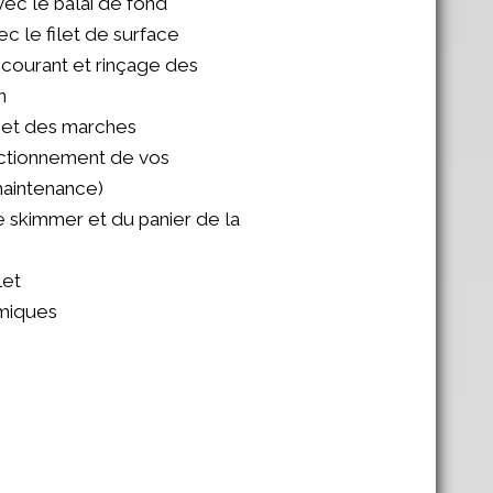
ec le balai de fond
c le filet de surface
courant et rinçage des
n
 et des marches
ctionnement de vos
aintenance)
 skimmer et du panier de la
let
imiques