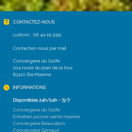
live_help
CONTACTEZ-NOUS
Ludovic :
06 44 111 595
Contactez-nous par mail
Conciergerie du Golfe
204 route du plan de la tour
83120 Ste Maxime
watch_later
INFORMATIONS
Disponibles 24h/24h - 7j/7
Conciergerie du Golfe
Entretien piscine sainte maxime
Conciergerie Beauvallon
Conciergerie Grimaud