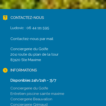
live_help
CONTACTEZ-NOUS
Ludovic :
06 44 111 595
Contactez-nous par mail
Conciergerie du Golfe
204 route du plan de la tour
83120 Ste Maxime
watch_later
INFORMATIONS
Disponibles 24h/24h - 7j/7
Conciergerie du Golfe
Entretien piscine sainte maxime
Conciergerie Beauvallon
Conciergerie Grimaud